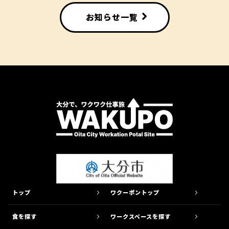
よくある質問
LINKS
が行えます。
お知らせ一覧
リンク集
PUBLISH
ワクーポン掲載希望の方
PARTNER
パートナー募集
CONTACT
ワクーポンのお問い合わせ
SHARE WAKUPO
トップ
ワクーポントップ
大分きゃんバス
まちなかをぐるっと１周！らくらく
食を探す
ワークスペースを探す
移動！