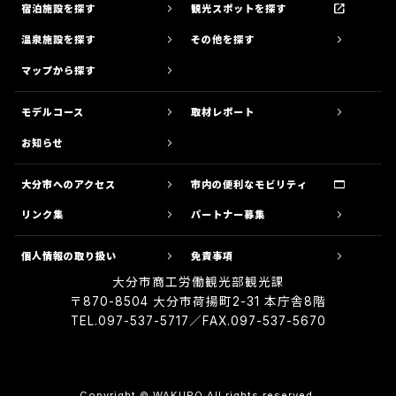
宿泊施設を探す
観光スポットを探す
温泉施設を探す
その他を探す
マップから探す
モデルコース
取材レポート
お知らせ
大分市へのアクセス
市内の便利なモビリティ
リンク集
パートナー募集
個人情報の取り扱い
免責事項
大分市商工労働観光部観光課
グリーンスローモビリティ
〒870-8504 大分市荷揚町2-31 本庁舎8階
（低速電動バス）
TEL.097-537-5717／FAX.097-537-5670
野津原、佐賀関、大南の３地域で運
行中！
Copyright © WAKUPO All rights reserved.