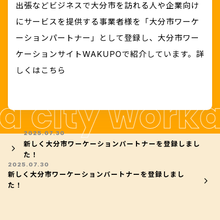
出張などビジネスで大分市を訪れる人や企業向け
索ができます。
ワクーポントップページ
WORKSPACE
MODEL COURSE
にサービスを提供する事業者様を「大分市ワーケ
ワークスペースを探す
ーションパートナー」として登録し、大分市ワー
BENEFITS
モデルコース
ワクーポン特典
ケーションサイトWAKUPOで紹介しています。詳
STAY
REPORT
しくは
こちら
宿泊施設を探す
NEWS
取材レポート
ワクーポンのお知らせ
ta city worka
ONSEN
INFORMATION
温泉施設を探す
お知らせ
ABOUT
2025.07.30
ワクーポンとは？
OTHERS
新しく大分市ワーケーションパートナーを登録しまし
ACCESS
た！
その他を探す
大分市へのアクセス
2025.07.30
HOW TO USE
新しく大分市ワーケーションパートナーを登録しまし
ワクーポン利用方法
MAP
た！
MOBILITY
マップから探す
バスどこ大分
市内の便利なモビリティ
FAQ
路線バスの情報検索や経路検索など