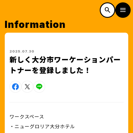
w
w
N
N
o
o
d
n
g
o
o
d
n
g
L
a
L
a
.
.
i
i
SEARCH
MOBILITY
Information
検索
市内の便利なモビリティ
TOP
フリーワード検索
カテゴリー検索
トップページ
2025.07.30
新しく大分市ワーケーションパー
SPOT
トナーを登録しました！
スポット
ALL
すべて
WAKU-PON
FOOD
ワークスペース
ワクーポン
JR九州
食を探す
・
ニューグロリア大分ホテル
JR九州公式サイトで時刻・運賃検
TOP