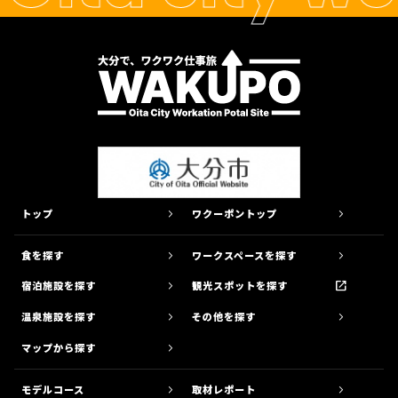
よくある質問
LINKS
が行えます。
リンク集
PUBLISH
ワクーポン掲載希望の方
PARTNER
パートナー募集
CONTACT
ワクーポンのお問い合わせ
SHARE WAKUPO
トップ
ワクーポントップ
食を探す
ワークスペースを探す
宿泊施設を探す
観光スポットを探す
温泉施設を探す
その他を探す
大分きゃんバス
マップから探す
まちなかをぐるっと１周！らくらく
モデルコース
取材レポート
移動！