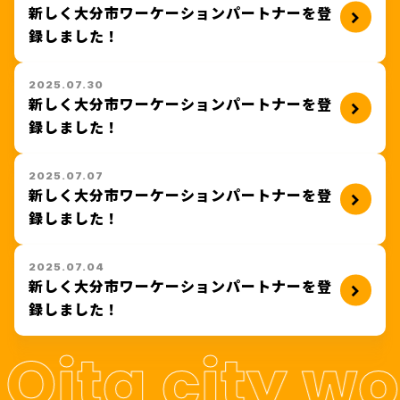
索ができます。
新しく大分市ワーケーションパートナーを登
ワクーポントップページ
WORKSPACE
録しました！
MODEL COURSE
ワークスペースを探す
BENEFITS
モデルコース
2025.07.30
ワクーポン特典
新しく大分市ワーケーションパートナーを登
STAY
REPORT
録しました！
宿泊施設を探す
NEWS
取材レポート
ワクーポンのお知らせ
2025.07.07
ONSEN
INFORMATION
新しく大分市ワーケーションパートナーを登
温泉施設を探す
録しました！
お知らせ
ABOUT
ワクーポンとは？
OTHERS
ACCESS
2025.07.04
その他を探す
新しく大分市ワーケーションパートナーを登
大分市へのアクセス
HOW TO USE
録しました！
ワクーポン利用方法
MAP
MOBILITY
 Oita city wo
マップから探す
バスどこ大分
市内の便利なモビリティ
FAQ
路線バスの情報検索や経路検索など