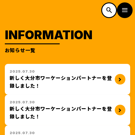
w
w
N
N
o
o
d
n
g
o
o
d
n
g
L
a
L
a
.
.
i
i
SEARCH
MOBILITY
検索
市内の便利なモビリティ
INFORMATION
TOP
フリーワード検索
カテゴリー検索
お知らせ一覧
トップページ
SPOT
2025.07.30
新しく大分市ワーケーションパートナーを登
スポット
録しました！
ALL
すべて
2025.07.30
WAKU-PON
新しく大分市ワーケーションパートナーを登
録しました！
FOOD
ワクーポン
JR九州
食を探す
JR九州公式サイトで時刻・運賃検
TOP
2025.07.30