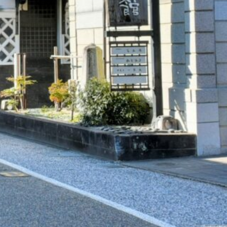
USE
法
ITY
ティ
（低速電
運行中！
望の方
NER
T
い合わせ
ろう！
KUPO