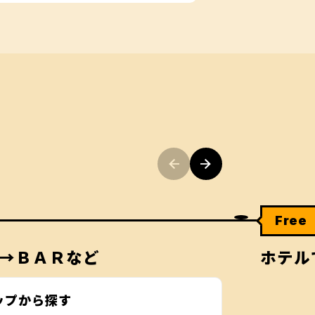
Free
→ＢＡＲなど
ホテル
ップから探す