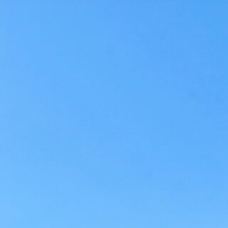
w
w
N
N
o
o
a
d
n
g
o
o
a
d
n
g
L
L
.
.
i
i
BILITY
ARCH
TOP
トップページ
モビリティ
SPOT
スポット
ド検索
カテゴリー検索
ALL
JR九州
すべて
JR九州公式サイトで時刻・運賃
WAKU
す。
FOOD
ワクーポン
食を探す