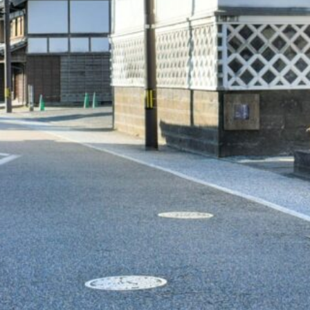
HOW TO 
大分市へのアクセス
ワクーポン利用方
MAP
マップから探す
MOBIL
FAQ
よくある質問
市内の便利なモビリ
グリーンスローモビリティ
動バス）
LINKS
PUBLISH
野津原、佐賀関、大南の３地域で
ワクーポン掲載希
リンク集
PART
CONTAC
ワクーポンのお問
パートナー募集
おおいたサイクルシェア
電動アシスト自転車で自由にまわ
SHARE WA