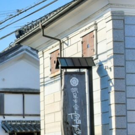
ページ
ACE
L COURSE
探す
S
どが行えま
RT
らせ
RMATION
く移動！
SS