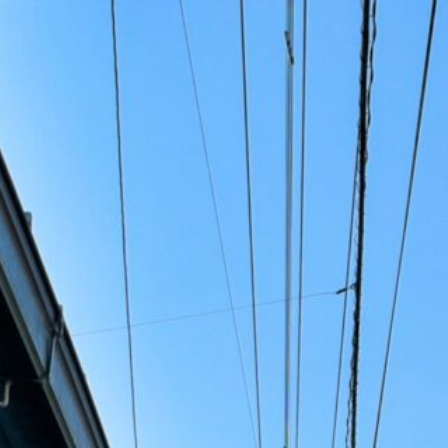
MO
SE
市内の便利な
検索
フリーワー