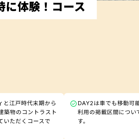
時に体験！コース
ィと江戸時代末期から
DAY2は車でも移動可
建築物のコントラスト
利用の掲載区間につい
ていただくコースで
す。