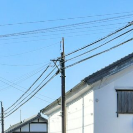
TOP
ワクーポントップ
WORKSP
MODE
バスどこ大分
ワークスペースを
BENEFIT
路線バスの情報検索や経路検索な
モデルコース
す。
ワクーポン特典
STAY
REPO
宿泊施設を探す
NEWS
取材レポート
ワクーポンのお知
ONSEN
温泉施設を探す
INFO
ABOUT
大分きゃんバス
お知らせ
ワクーポンとは？
OTHERS
まちなかをぐるっと１周！らくら
その他を探す
ACCE