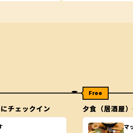
Free
ルにチェックイン
夕食（居酒屋）
す
マ