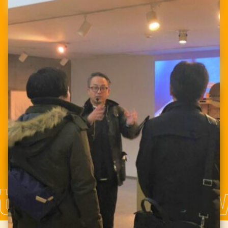
索ができます。
ワクーポントップページ
WORKSPACE
MODEL COURSE
ワークスペースを探す
BENEFITS
モデルコース
ワクーポン特典
STAY
REPORT
宿泊施設を探す
NEWS
取材レポート
ワクーポンのお知らせ
ONSEN
INFORMATION
温泉施設を探す
お知らせ
ABOUT
ワクーポンとは？
OTHERS
ACCESS
その他を探す
大分市へのアクセス
HOW TO USE
. Oita city 
ワクーポン利用方法
MAP
MOBILITY
マップから探す
バスどこ大分
市内の便利なモビリティ
FAQ
路線バスの情報検索や経路検索など