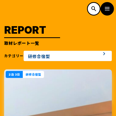
w
w
N
N
o
o
d
n
g
o
o
d
n
g
L
a
L
a
.
.
i
i
SEARCH
MOBILITY
検索
市内の便利なモビリティ
REPORT
TOP
フリーワード検索
カテゴリー検索
取材レポート一覧
トップページ
カテゴリー
SPOT
スポット
2泊 3日
ALL
すべて
WAKU-PON
FOOD
ワクーポン
JR九州
食を探す
JR九州公式サイトで時刻・運賃検
TOP