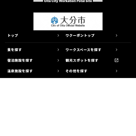
トップ
ワクーポントップ
食を探す
ワークスペースを探す
宿泊施設を探す
観光スポットを探す
温泉施設を探す
その他を探す
マップから探す
モデルコース
取材レポート
グリーンスローモビリティ
お知らせ
（低速電動バス）
野津原、佐賀関、大南の３地域で運
大分市へのアクセス
市内の便利なモビリティ
行中！
リンク集
パートナー募集