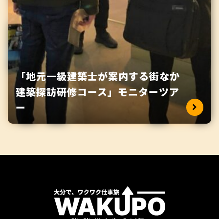
よくある質問
LINKS
が行えます。
リンク集
PUBLISH
ワクーポン掲載希望の方
PARTNER
パートナー募集
CONTACT
「地元一級建築士が案内する街なか
ワクーポンのお問い合わせ
建築探訪研修コース」モニターツア
SHARE WAKUPO
ー
大分きゃんバス
まちなかをぐるっと１周！らくらく
移動！