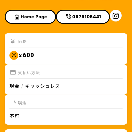
よくある質問
LINKS
が行えます。
リンク集
Home Page
0975105441
PUBLISH
ワクーポン掲載希望の方
PARTNER
価格
パートナー募集
CONTACT
ワクーポンのお問い合わせ
600
SHARE WAKUPO
支払い方法
現金
キャッシュレス
喫煙
大分きゃんバス
不可
まちなかをぐるっと１周！らくらく
移動！