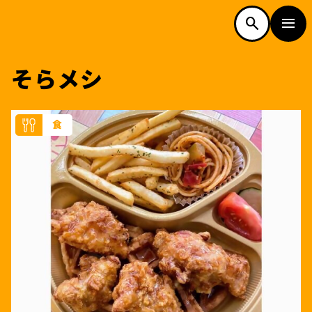
w
w
N
N
o
o
d
n
g
o
o
d
n
g
L
a
L
a
.
.
i
i
SEARCH
MOBILITY
検索
市内の便利なモビリティ
そらメシ
TOP
フリーワード検索
カテゴリー検索
トップページ
SPOT
スポット
ALL
すべて
WAKU-PON
FOOD
ワクーポン
JR九州
食を探す
JR九州公式サイトで時刻・運賃検
TOP