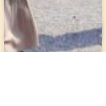
「御鎮座1300年宇佐神宮と地酒を