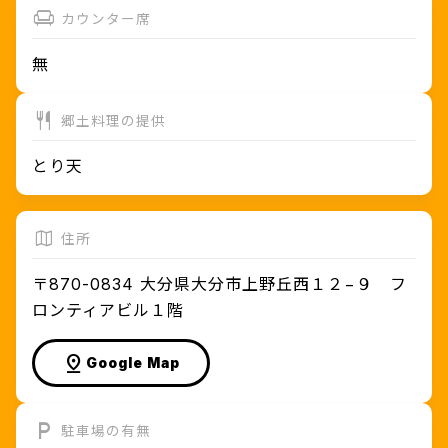
カウンター席
無
郷土料理の提供
とり天
住所
〒870-0834 大分県大分市上野丘西１２−９ フ
ロンティアビル１階
グリーンスローモビリティ
（低速電動バス）
Google Map
野津原、佐賀関、大南の３地域で運
行中！
駐車場の有無