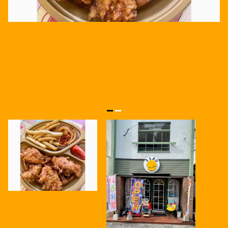
索ができます。
ワクーポントップページ
WORKSPACE
MODEL COURSE
ワークスペースを探す
BENEFITS
モデルコース
ワクーポン特典
STAY
REPORT
宿泊施設を探す
NEWS
取材レポート
ワクーポンのお知らせ
ONSEN
INFORMATION
温泉施設を探す
お知らせ
ABOUT
ワクーポンとは？
OTHERS
ACCESS
その他を探す
大分市へのアクセス
HOW TO USE
ワクーポン利用方法
MAP
MOBILITY
マップから探す
バスどこ大分
市内の便利なモビリティ
FAQ
路線バスの情報検索や経路検索など